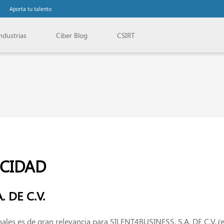
Aporta tu talento
ndustrias
Ciber Blog
CSIRT
ACIDAD
. DE C.V.
nales es de gran relevancia para SILENT4BUSINESS, S.A. DE C.V. (