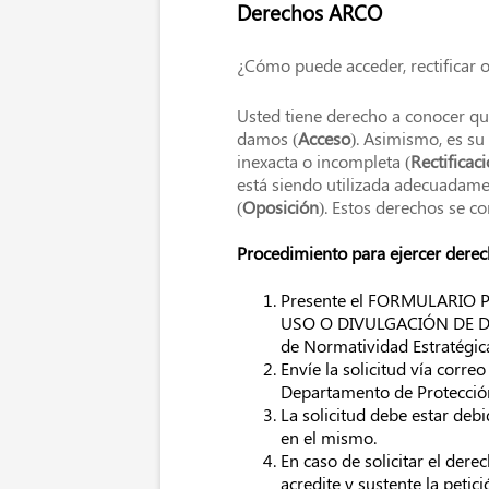
Derechos ARCO
¿Cómo puede acceder, rectificar o
Usted tiene derecho a conocer qué
damos (
Acceso
). Asimismo, es su
inexacta o incompleta (
Rectificac
está siendo utilizada adecuadame
(
Oposición
). Estos derechos se 
Procedimiento para ejercer dere
Presente el FORMULARIO
USO O DIVULGACIÓN DE DAT
de Normatividad Estratégica
Envíe la solicitud vía correo
Departamento de Protección
La solicitud debe estar deb
en el mismo.
En caso de solicitar el der
acredite y sustente la petic