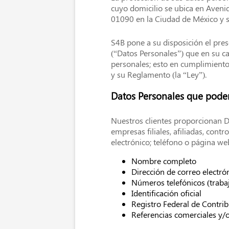
discapacidad
cuyo domicilio se ubica en Avenid
visual
01090 en la Ciudad de México y 
que
están
S4B pone a su disposición el pre
usando
(“Datos Personales”) que en su c
un
personales; esto en cumplimiento 
lector
y su Reglamento (la “Ley”).
de
pantalla;
Datos Personales que pode
Presione
Control-
F10
Nuestros clientes proporcionan Da
para
empresas filiales, afiliadas, cont
abrir
electrónico; teléfono o página web
un
Nombre completo
menú
Dirección de correo electró
de
Números telefónicos (traba
accesibilidad.
Identificación oficial
Registro Federal de Contri
Referencias comerciales y/