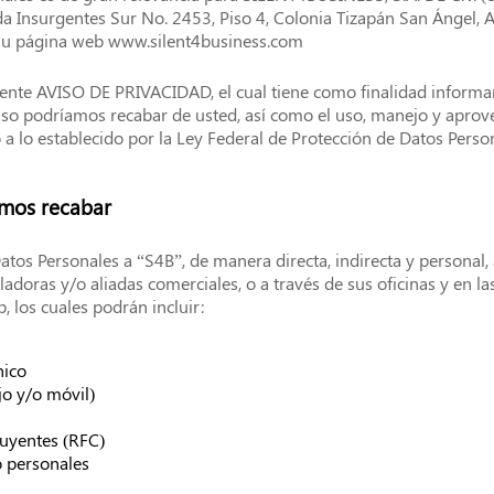
a Insurgentes Sur No. 2453, Piso 4, Colonia Tizapán San Ángel, A
su página web www.silent4business.com
sente AVISO DE PRIVACIDAD, el cual tiene como finalidad informar
aso podríamos recabar de usted, así como el uso, manejo y apro
a lo establecido por la Ley Federal de Protección de Datos Perso
mos recabar
tos Personales a “S4B”, de manera directa, indirecta y personal, a
roladoras y/o aliadas comerciales, o a través de sus oficinas y en l
, los cuales podrán incluir:
nico
jo y/o móvil)
buyentes (RFC)
o personales