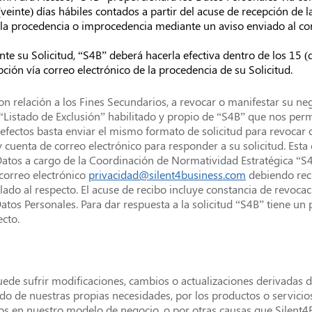
einte) días hábiles contados a partir del acuse de recepción de la
e la procedencia o improcedencia mediante un aviso enviado al co
te su Solicitud, “S4B” deberá hacerla efectiva dentro de los 15 (q
pción vía correo electrónico de la procedencia de su Solicitud.
con relación a los Fines Secundarios, a revocar o manifestar su ne
 “Listado de Exclusión” habilitado y propio de “S4B” que nos perm
fectos basta enviar el mismo formato de solicitud para revocar o 
 cuenta de correo electrónico para responder a su solicitud. Esta 
tos a cargo de la Coordinación de Normatividad Estratégica “S4
 correo electrónico
privacidad@silent4business.com
debiendo reci
o al respecto. El acuse de recibo incluye constancia de revocaci
Datos Personales. Para dar respuesta a la solicitud “S4B” tiene un
ecto.
uede sufrir modificaciones, cambios o actualizaciones derivadas 
vado de nuestras propias necesidades, por los productos o servici
ios en nuestro modelo de negocio, o por otras causas que Silent4