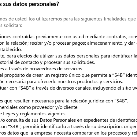
s sus datos personales?
s de usted, los utilizaremos para las siguientes finalidades que 
 solicitan:
ones contraídas previamente con usted mediante contratos, conve
 la relación; recibir y/o procesar pagos; almacenamiento, y dar
stablecido.
nte, para efectos de utilizar sus datos personales para identificar 
storial de contacto y procesar sus solicitudes.
es a través de proveedores de servicios.
 el propósito de crear un registro único que permite a “S4B” identi
ón necesaria para ofrecerle nuestros productos y servicios.
tuar con “S4B” a través de diversos canales, incluyendo el sitio we
es que resulten necesarias para la relación jurídica con “S4B”.
rciales como proveedor y/o cliente.
e Leyes y reglamentos vigentes.
/o consulta de sus Datos Personales en expedientes de identifica
con “S4B”, permitir identificarlo a través de su descripción, origen
tros datos que la empresa necesita compartir en los procesos y re