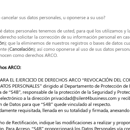
 cancelar sus datos personales, u oponerse a su uso?
 datos personales tenemos de usted, para qué los utilizamos y la
 derecho solicitar la corrección de su información personal en cas
ión
); que la eliminemos de nuestros registros o bases de datos c
nte (
Cancelación
); así como oponerse al uso de sus datos persona
conocen como derechos ARCO.
chos ARCO:
 PARA EL EJERCICIO DE DERECHOS ARCO “REVOCACIÓN DEL CO
OS PERSONALES” dirigido al Departamento de Protección de Da
 de “S4B”, responsable de la protección de la Seguridad y Protec
 electrónico a la dirección
privacidad@silent4business.com
y reci
 de Datos para que “S4B” quede vinculado al respecto.
idamente requisitada, llenada en su totalidad y firmada, anexando
echo de Rectificación, indique las modificaciones a realizar y pro
ión. Para Acceso, “S4B” proporcionará los Datos Personales vía cor